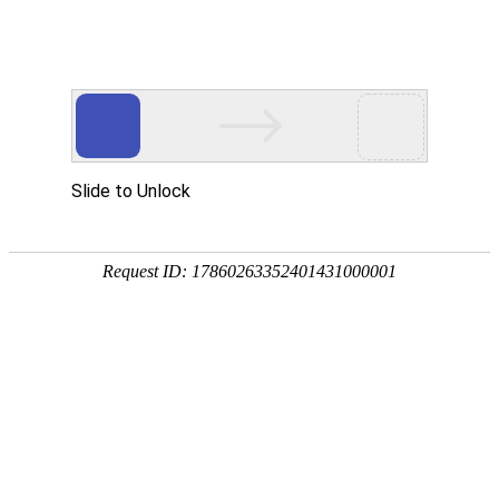
sale2@kyhardware.com
+86-13412060898
简体中文
English