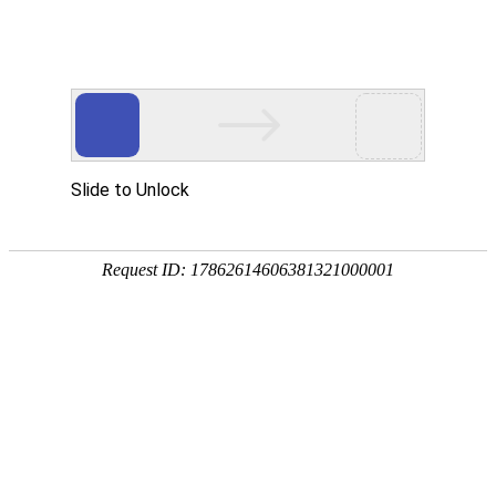
sale2@kyhardware.com
+86-13412060898
简体中文
English