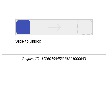
sale2@kyhardware.com
+86-13412060898
简体中文
English